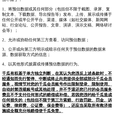
1、将预估数据或其任何部分（包括但不限于截图、录屏、复
制文本、下载数据、导出报告等）发布、上传、展示或传播于
任何公开或半公开平台、渠道、媒体（如社交媒体、新闻网
站、行业论坛、公开报告、文章、演讲、演示文稿、网络研讨
会等）；
2、允许或协助任何第三方查看、访问预估数据；
3、公开或向第三方明示或暗示任何关于预估数据的数据来
源、数据获取方式的信息；
4、以其他形式披露或传播预估数据的行为。
千瓜有权基于单方独立判断，在其认为您违反上述条款时，不
经通知而先行暂停、中断或终止向您提供全部或部分千瓜会员
服务，视情节对您的千瓜会员账号作出限制登录、限制使用、
自动封禁违规账号或其他处理，并不予退还您已付的会员服务
费且不予支付任何形式的赔偿或补偿。若因您违约给千瓜造成
任何损失的（包括但不限于第三方索赔、行政罚款、罚金、诉
讼费、律师费、公证费、保全费等），还应当采取所有救济措
施或全额充分地赔偿使千瓜免责。