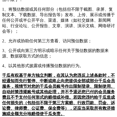
1、将预估数据或其任何部分（包括但不限于截图、录屏、复
制文本、下载数据、导出报告等）发布、上传、展示或传播于
任何公开或半公开平台、渠道、媒体（如社交媒体、新闻网
站、行业论坛、公开报告、文章、演讲、演示文稿、网络研讨
会等）；
2、允许或协助任何第三方查看、访问预估数据；
3、公开或向第三方明示或暗示任何关于预估数据的数据来
源、数据获取方式的信息；
4、以其他形式披露或传播预估数据的行为。
千瓜有权基于单方独立判断，在其认为您违反上述条款时，不
经通知而先行暂停、中断或终止向您提供全部或部分千瓜会员
服务，视情节对您的千瓜会员账号作出限制登录、限制使用、
自动封禁违规账号或其他处理，并不予退还您已付的会员服务
费且不予支付任何形式的赔偿或补偿。若因您违约给千瓜造成
任何损失的（包括但不限于第三方索赔、行政罚款、罚金、诉
讼费、律师费、公证费、保全费等），还应当采取所有救济措
施或全额充分地赔偿使千瓜免责。