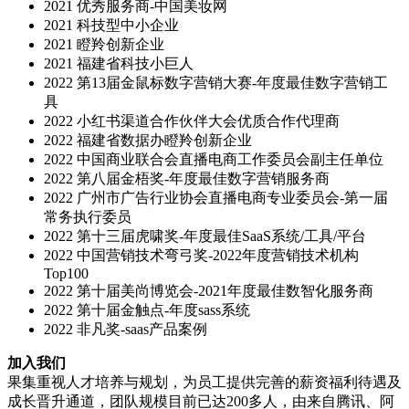
2021
优秀服务商-中国美妆网
2021
科技型中小企业
2021
瞪羚创新企业
2021
福建省科技小巨人
2022
第13届金鼠标数字营销大赛-年度最佳数字营销工
具
2022
小红书渠道合作伙伴大会优质合作代理商
2022
福建省数据办瞪羚创新企业
2022
中国商业联合会直播电商工作委员会副主任单位
2022
第八届金梧奖-年度最佳数字营销服务商
2022
广州市广告行业协会直播电商专业委员会-第一届
常务执行委员
2022
第十三届虎啸奖-年度最佳SaaS系统/工具/平台
2022
中国营销技术弯弓奖-2022年度营销技术机构
Top100
2022
第十届美尚博览会-2021年度最佳数智化服务商
2022
第十届金触点-年度sass系统
2022
非凡奖-saas产品案例
加入我们
果集重视人才培养与规划，为员工提供完善的薪资福利待遇及
成长晋升通道，团队规模目前已达200多人，由来自腾讯、阿