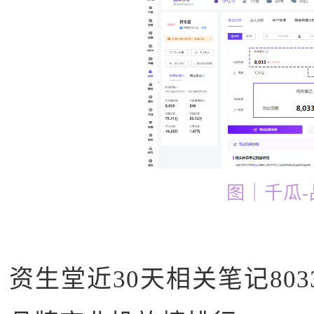
图｜千瓜-
资生堂近30天相关笔记803