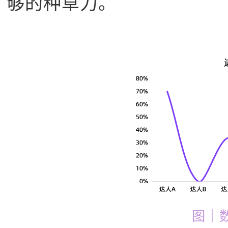
够的种草力。
图｜