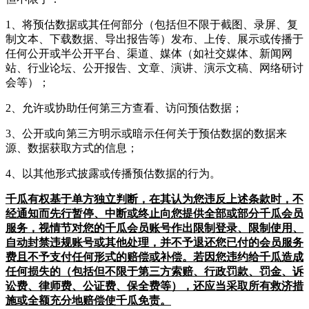
1、将预估数据或其任何部分（包括但不限于截图、录屏、复
制文本、下载数据、导出报告等）发布、上传、展示或传播于
任何公开或半公开平台、渠道、媒体（如社交媒体、新闻网
站、行业论坛、公开报告、文章、演讲、演示文稿、网络研讨
会等）；
2、允许或协助任何第三方查看、访问预估数据；
3、公开或向第三方明示或暗示任何关于预估数据的数据来
源、数据获取方式的信息；
4、以其他形式披露或传播预估数据的行为。
千瓜有权基于单方独立判断，在其认为您违反上述条款时，不
经通知而先行暂停、中断或终止向您提供全部或部分千瓜会员
服务，视情节对您的千瓜会员账号作出限制登录、限制使用、
自动封禁违规账号或其他处理，并不予退还您已付的会员服务
费且不予支付任何形式的赔偿或补偿。若因您违约给千瓜造成
任何损失的（包括但不限于第三方索赔、行政罚款、罚金、诉
讼费、律师费、公证费、保全费等），还应当采取所有救济措
施或全额充分地赔偿使千瓜免责。