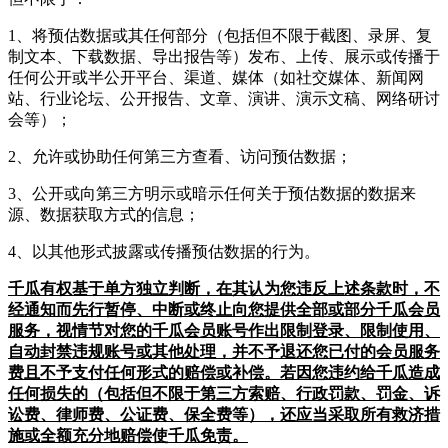
1、将预估数据或其任何部分（包括但不限于截图、录屏、复
制文本、下载数据、导出报告等）发布、上传、展示或传播于
任何公开或半公开平台、渠道、媒体（如社交媒体、新闻网
站、行业论坛、公开报告、文章、演讲、演示文稿、网络研讨
会等）；
2、允许或协助任何第三方查看、访问预估数据；
3、公开或向第三方明示或暗示任何关于预估数据的数据来
源、数据获取方式的信息；
4、以其他形式披露或传播预估数据的行为。
千瓜有权基于单方独立判断，在其认为您违反上述条款时，不
经通知而先行暂停、中断或终止向您提供全部或部分千瓜会员
服务，视情节对您的千瓜会员账号作出限制登录、限制使用、
自动封禁违规账号或其他处理，并不予退还您已付的会员服务
费且不予支付任何形式的赔偿或补偿。若因您违约给千瓜造成
任何损失的（包括但不限于第三方索赔、行政罚款、罚金、诉
讼费、律师费、公证费、保全费等），还应当采取所有救济措
施或全额充分地赔偿使千瓜免责。