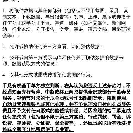
1、将预估数据或其任何部分（包括但不限于截图、录屏、复
制文本、下载数据、导出报告等）发布、上传、展示或传播于
任何公开或半公开平台、渠道、媒体（如社交媒体、新闻网
站、行业论坛、公开报告、文章、演讲、演示文稿、网络研讨
会等）；
2、允许或协助任何第三方查看、访问预估数据；
3、公开或向第三方明示或暗示任何关于预估数据的数据来
源、数据获取方式的信息；
4、以其他形式披露或传播预估数据的行为。
千瓜有权基于单方独立判断，在其认为您违反上述条款时，不
经通知而先行暂停、中断或终止向您提供全部或部分千瓜会员
服务，视情节对您的千瓜会员账号作出限制登录、限制使用、
自动封禁违规账号或其他处理，并不予退还您已付的会员服务
费且不予支付任何形式的赔偿或补偿。若因您违约给千瓜造成
任何损失的（包括但不限于第三方索赔、行政罚款、罚金、诉
讼费、律师费、公证费、保全费等），还应当采取所有救济措
施或全额充分地赔偿使千瓜免责。