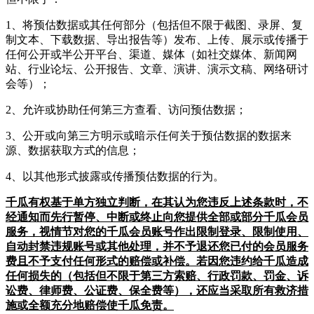
1、将预估数据或其任何部分（包括但不限于截图、录屏、复
制文本、下载数据、导出报告等）发布、上传、展示或传播于
任何公开或半公开平台、渠道、媒体（如社交媒体、新闻网
站、行业论坛、公开报告、文章、演讲、演示文稿、网络研讨
会等）；
2、允许或协助任何第三方查看、访问预估数据；
3、公开或向第三方明示或暗示任何关于预估数据的数据来
源、数据获取方式的信息；
4、以其他形式披露或传播预估数据的行为。
千瓜有权基于单方独立判断，在其认为您违反上述条款时，不
经通知而先行暂停、中断或终止向您提供全部或部分千瓜会员
服务，视情节对您的千瓜会员账号作出限制登录、限制使用、
自动封禁违规账号或其他处理，并不予退还您已付的会员服务
费且不予支付任何形式的赔偿或补偿。若因您违约给千瓜造成
任何损失的（包括但不限于第三方索赔、行政罚款、罚金、诉
讼费、律师费、公证费、保全费等），还应当采取所有救济措
施或全额充分地赔偿使千瓜免责。