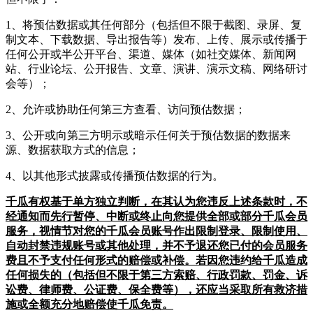
1、将预估数据或其任何部分（包括但不限于截图、录屏、复
制文本、下载数据、导出报告等）发布、上传、展示或传播于
任何公开或半公开平台、渠道、媒体（如社交媒体、新闻网
站、行业论坛、公开报告、文章、演讲、演示文稿、网络研讨
会等）；
2、允许或协助任何第三方查看、访问预估数据；
3、公开或向第三方明示或暗示任何关于预估数据的数据来
源、数据获取方式的信息；
4、以其他形式披露或传播预估数据的行为。
千瓜有权基于单方独立判断，在其认为您违反上述条款时，不
经通知而先行暂停、中断或终止向您提供全部或部分千瓜会员
服务，视情节对您的千瓜会员账号作出限制登录、限制使用、
自动封禁违规账号或其他处理，并不予退还您已付的会员服务
费且不予支付任何形式的赔偿或补偿。若因您违约给千瓜造成
任何损失的（包括但不限于第三方索赔、行政罚款、罚金、诉
讼费、律师费、公证费、保全费等），还应当采取所有救济措
施或全额充分地赔偿使千瓜免责。