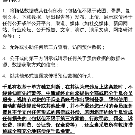
1、将预估数据或其任何部分（包括但不限于截图、录屏、复
制文本、下载数据、导出报告等）发布、上传、展示或传播于
任何公开或半公开平台、渠道、媒体（如社交媒体、新闻网
站、行业论坛、公开报告、文章、演讲、演示文稿、网络研讨
会等）；
2、允许或协助任何第三方查看、访问预估数据；
3、公开或向第三方明示或暗示任何关于预估数据的数据来
源、数据获取方式的信息；
4、以其他形式披露或传播预估数据的行为。
千瓜有权基于单方独立判断，在其认为您违反上述条款时，不
经通知而先行暂停、中断或终止向您提供全部或部分千瓜会员
服务，视情节对您的千瓜会员账号作出限制登录、限制使用、
自动封禁违规账号或其他处理，并不予退还您已付的会员服务
费且不予支付任何形式的赔偿或补偿。若因您违约给千瓜造成
任何损失的（包括但不限于第三方索赔、行政罚款、罚金、诉
讼费、律师费、公证费、保全费等），还应当采取所有救济措
施或全额充分地赔偿使千瓜免责。